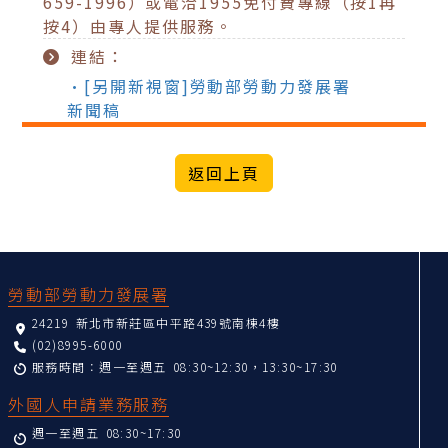
659-1996）或電洽1955免付費專線（按1再
按4）由專人提供服務。
連結：
•[另開新視窗]勞動部勞動力發展署
新聞稿
:::
勞動部勞動力發展署
24219 新北市新莊區中平路439號南棟4樓
(02)8995-6000
服務時間：週一至週五 08:30~12:30，13:30~17:30
外國人申請業務服務
週一至週五 08:30~17:30