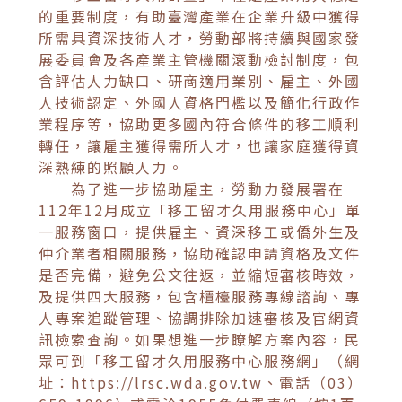
的重要制度，有助臺灣產業在企業升級中獲得
所需具資深技術人才，勞動部將持續與國家發
展委員會及各產業主管機關滾動檢討制度，包
含評估人力缺口、研商適用業別、雇主、外國
人技術認定、外國人資格門檻以及簡化行政作
業程序等，協助更多國內符合條件的移工順利
轉任，讓雇主獲得需所人才，也讓家庭獲得資
深熟練的照顧人力。
為了進一步協助雇主，勞動力發展署在
112年12月成立「移工留才久用服務中心」單
一服務窗口，提供雇主、資深移工或僑外生及
仲介業者相關服務，協助確認申請資格及文件
是否完備，避免公文往返，並縮短審核時效，
及提供四大服務，包含櫃檯服務專線諮詢、專
人專案追蹤管理、協調排除加速審核及官網資
訊檢索查詢。如果想進一步瞭解方案內容，民
眾可到「移工留才久用服務中心服務網」（網
址：https://lrsc.wda.gov.tw、電話（03）