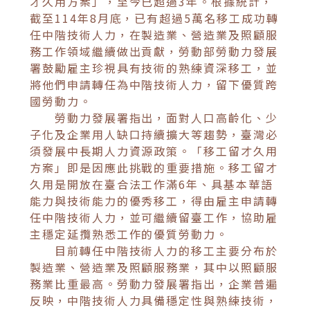
才久用方案」，至今已超過3年。根據統計，
截至114年8月底，已有超過5萬名移工成功轉
任中階技術人力，在製造業、營造業及照顧服
務工作領域繼續做出貢獻，勞動部勞動力發展
署鼓勵雇主珍視具有技術的熟練資深移工，並
將他們申請轉任為中階技術人力，留下優質跨
國勞動力。
勞動力發展署指出，面對人口高齡化、少
子化及企業用人缺口持續擴大等趨勢，臺灣必
須發展中長期人力資源政策。「移工留才久用
方案」即是因應此挑戰的重要措施。移工留才
久用是開放在臺合法工作滿6年、具基本華語
能力與技術能力的優秀移工，得由雇主申請轉
任中階技術人力，並可繼續留臺工作，協助雇
主穩定延攬熟悉工作的優質勞動力。
目前轉任中階技術人力的移工主要分布於
製造業、營造業及照顧服務業，其中以照顧服
務業比重最高。勞動力發展署指出，企業普遍
反映，中階技術人力具備穩定性與熟練技術，