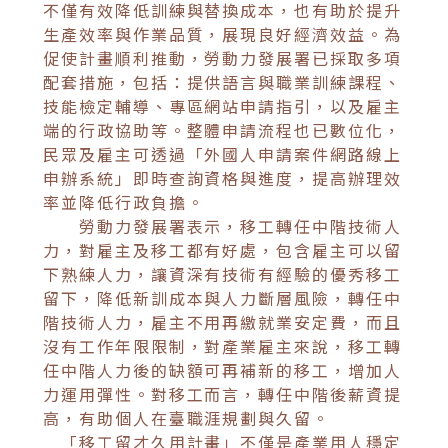
不僅有效降低訓練與替換成本，也有助於提升
生產效率與作業品質，展現良好經濟效益。為
促使計畫順利推動，勞動力發展署已採取多項
配套措施，包括：提供語言與職業訓練課程、
技能檢定輔導、專區網站申請指引，以及雇主
端的行政協助等。整體申請流程也已數位化，
民眾及雇主可透過「外國人申請案件網路線上
申辦系統」即時查詢資格與進度，提高辦理效
率並降低行政負擔。
勞動力發展署表示，移工轉任中階技術人
力，對雇主及移工都有好處，包含雇主可以留
下熟練人力，讓資深有技術有經驗的優秀移工
留下，降低新訓成本與人力斷層風險，轉任中
階技術人力，雇主不用再繳就業安定費，而且
沒有工作年限限制，對產業雇主來說，移工轉
任中階人力後的缺額可再補新的移工，增加人
力運用彈性。對移工而言，轉任中階後薪資提
高，有助個人在臺職涯規劃與久留。
「移工留才久用計畫」不僅是產業用人穩定