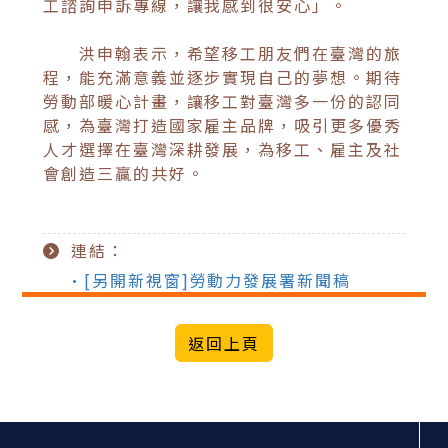
工諮詢申訴專線，讓我感到很安心」。
洪申翰表示，希望移工朋友們在臺灣的旅
程，能充滿意義並逐步實現自己的夢想。期待
勞動部暖心計畫，讓移工對臺灣多一份的認同
感，為臺灣打造國家雇主品牌，吸引更多優秀
人才選擇在臺灣深耕發展，為移工、雇主及社
會創造三贏的共好。
連結：
•[另開新視窗]勞動力發展署新聞稿
:::