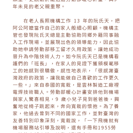
年未見的老父親重聚。
在老人長照機構工作 13 年的阮氏天，把
阿公阿嬤當作自己的家人般細心照顧。機構主
管也發現阮氏天總是主動協助同鄉外籍同事融
入工作現場，並展現出色的領導能力，因此協
助她申請勞動部移工留才久用政策，讓她成功
晉升為中階技術人力。如今阮氏天已是機構看
護們的「班長」，在家人的見證下獲頒模範移
工的她感到很驕傲，感性地表示，「很感謝臺
灣政府的政策，讓我能做自己喜歡的工作更久
一些。」來自泰國的寬栽，是雲林製造工廠裡
電焊技術職人。勞動部暖心計畫安排他到機場
與家人驚喜相見，9 歲小兒子見到爸爸後，興
奮地從椅子跳起來，奔向寬栽的懷抱。為了養
家，他過去曾到不同的國家工作，並對臺灣的
友善特別印象深刻，寬栽說，「一下飛機就有
機場服務站引導及說明，還有手冊和1955勞