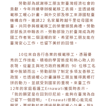
勞動部為感謝移工朋友對臺灣經濟社會的
貢獻，今年持續舉辦模範移工表揚，並透過模
範移工暖心計畫，與外交部及移工來源國駐臺
機構合作，邀請22 名家屬跨越千里從母國來
臺，共同參與模範移工的榮譽頒獎典禮。勞動
部部長洪申翰表示，勞動部致力於臺灣成為跨
國工作者第二個溫暖的家，希望移工朋友能在
臺灣安心工作，也留下美好的回憶。
10位來自各行各業的模範移工，憑藉優
秀的工作技能、積極的學習態度和熱心助人的
表現，從雇主與地方政府推薦的 90 位移工名
單中脫穎而出。勞動部除了制定多項友善移工
政策，也透過暖心計畫讓移工朋友獲得異鄉打
拼的動力，並感受到國家的重視。來臺工作
12年的家庭看護工Ernawati獲獎時表示，
「我的願望是在回到印尼前，能夠在臺灣為自
己留下一個證明」。Ernawati很開心能完成
願望，更感動於能透過勞動部暖心計畫，與9