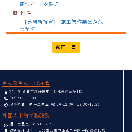
研究所-工安警訊
附件：
•[另開新視窗]「施工架作業墜落危
害預防」
:::
勞動部勞動力發展署
24219 新北市新莊區中平路439號南棟4樓
(02)8995-6000
服務時間：週一至週五 08:30~12:30，13:30~17:30
外國人申請業務服務
週一至週五 08:30~17:30
親送受理地址：
100臺北市中正區中華路一段39號10樓