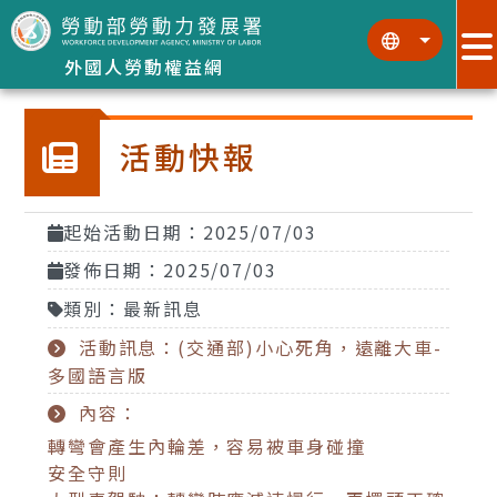
跳到主要內容區塊
:::
:::
外國人勞動權益網
活動快報
起始活動日期：2025/07/03
發佈日期：2025/07/03
類別：最新訊息
活動訊息：(交通部)小心死角，遠離大車-
多國語言版
內容：
轉彎會產生內輪差，容易被車身碰撞
安全守則