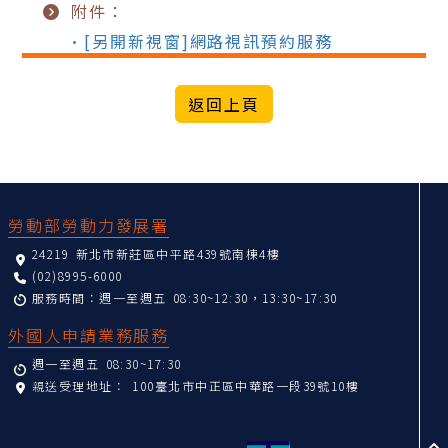
附件：
•[另開新視窗]網路視訊預約服務
:::
勞動部勞動力發展署
24219 新北市新莊區中平路439號南棟4樓
(02)8995-6000
服務時間：週一至週五 08:30~12:30，13:30~17:30
外國人申請業務服務
週一至週五 08:30~17:30
親送受理地址：
100臺北市中正區中華路一段39號10樓