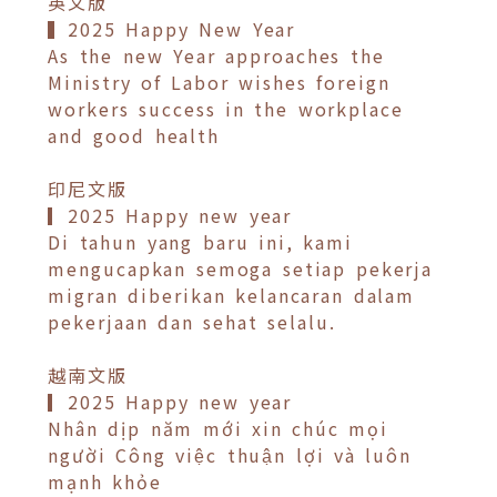
英文版
▍2025 Happy New Year
As the new Year approaches the
Ministry of Labor wishes foreign
workers success in the workplace
and good health
印尼文版
▎2025 Happy new year
Di tahun yang baru ini, kami
mengucapkan semoga setiap pekerja
migran diberikan kelancaran dalam
pekerjaan dan sehat selalu.
越南文版
▎2025 Happy new year
Nhân dịp năm mới xin chúc mọi
người Công việc thuận lợi và luôn
mạnh khỏe