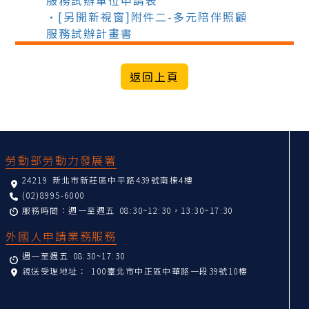
服務試辦單位申請表
•[另開新視窗]附件二-多元陪伴照顧
服務試辦計畫書
:::
勞動部勞動力發展署
24219 新北市新莊區中平路439號南棟4樓
(02)8995-6000
服務時間：週一至週五 08:30~12:30，13:30~17:30
外國人申請業務服務
週一至週五 08:30~17:30
親送受理地址：
100臺北市中正區中華路一段39號10樓