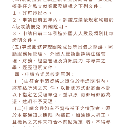
擬委任之私立就業服務機構之下列文件：
１、許可證影本。
２、申請日前五年內，評鑑成績依規定均屬於
A級或績優免 評鑑證明。
３、申請日前二年引進外國人人數及類別比率
證明文件。
(五)專業服務管理團隊成員所具備之醫護、照
顧服務員管理、 外國人雙語翻譯與住宿管
理、財務、經營管理及資訊能力 等專業之
學、經歷證明文件。
四、申請方式與核定原則：
(一)由符合申請資格之單位於申請期限內，
將前點所列之文 件，以掛號方式郵寄至本部
以下指定之受理單位，並以原 寄郵局郵戳為
憑，逾期不予受理。
(二)申請文件如有不齊待補正之情形者，須
於本部通知之期限 內補正，如逾期未補正，
且檢具之文件未符合本前點規定 者，不得參