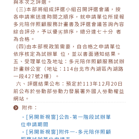
與本次之評選。
(三)本部將組成評選小組召開評選會議，按
各申請案送達時間之順序，就申請單位所提報
多元陪伴照顧服務計畫書及評選會議答詢內容
綜合評分，予以優劣排序，總分達七十分 者
為合格。
(四)由本部視政策需要，自合格之申請單位
依序核定為試辦單 位，並以書面通知結果。
五、受理單位及地址：多元陪伴照顧服務試辦
計畫辦公室（地址：114台北市內湖區內湖路
一段427號2樓）。
六、評選結果公布：預定於113年12月20日
前公布於勞動部勞動力發展署外國人勞動權益
網站。
附件：
•[另開新視窗]公告-第一階段試辦單
位申請期間
•[另開新視窗]附件一-多元陪伴照顧