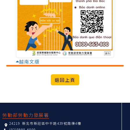
越南文版
:::
勞動部勞動力發展署
24219 新北市新莊區中平路439號南棟4樓
(02)8995-6000