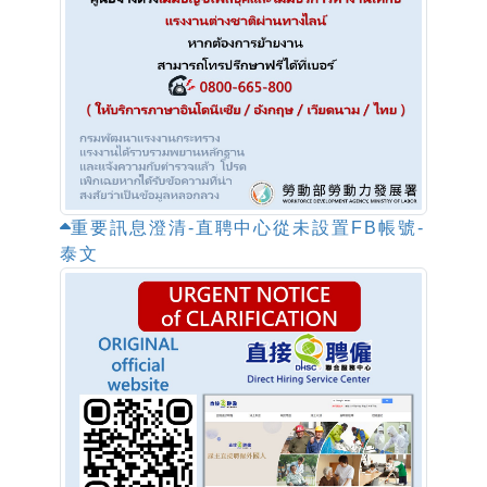
重要訊息澄清-直聘中心從未設置FB帳號-
泰文