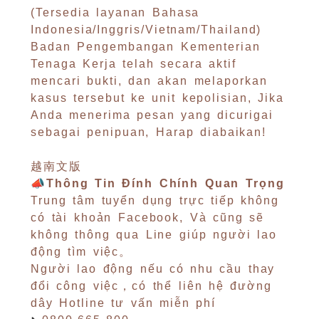
(Tersedia layanan Bahasa
Indonesia/Inggris/Vietnam/Thailand)
Badan Pengembangan Kementerian
Tenaga Kerja telah secara aktif
mencari bukti, dan akan melaporkan
kasus tersebut ke unit kepolisian, Jika
Anda menerima pesan yang dicurigai
sebagai penipuan, Harap diabaikan!
越南文版
📣Thông Tin Đính Chính Quan Trọng
Trung tâm tuyển dụng trực tiếp không
có tài khoản Facebook, Và cũng sẽ
không thông qua Line giúp người lao
động tìm việc。
Người lao động nếu có nhu cầu thay
đổi công việc，có thể liên hệ đường
dây Hotline tư vấn miễn phí