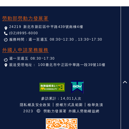
:::
勞動部勞動力發展署
24219 新北市新莊區中平路439號南棟4樓
(02)8995-6000
服務時間：週一至週五 08:30~12:30，13:30~17:30
外國人申請業務服務
週一至週五 08:30~17:30
親送受理地址：
100臺北市中正區中華路一段39號10樓
至
參訪累計：14,011人次
隱私權及安全政策
授權方式及範圍
檢舉貪瀆
2023
勞動力發展署 外國人勞動權益網