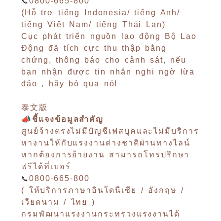
📞
0800-665-800
(Hỗ trợ tiếng Indonesia/ tiếng Anh/
tiếng Việt Nam/ tiếng Thái Lan)
Cục phát triển nguồn lao động Bộ Lao
Động đã tích cực thu thập bằng
chứng, thông báo cho cảnh sát, nếu
bạn nhận được tin nhắn nghi ngờ lừa
đảo , hãy bỏ qua nó!
泰文版
📣ชี้แจงข้อมูลสำคัญ
ศูนย์จ้างตรงไม่มีบัญชีเฟสบุคและไม่มีบริการ
หางานให้กับแรงงานต่างชาติผ่านทางไลน์
หากต้องการย้ายงาน สามารถโทรปรึกษา
ฟรีได้ที่เบอร์
📞
0800-665-800
( ให้บริการภาษาอินโดนีเซีย / อังกฤษ /
เวียดนาม / ไทย )
กรมพัฒนาแรงงานกระทรวงแรงงานได้