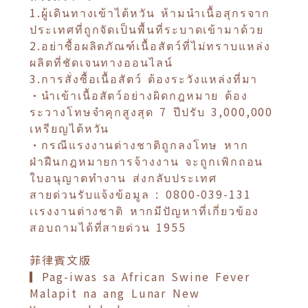
1.ผู้เดินทางเข้าไต้หวัน ห้ามนำเนื้อสุกรจาก
ประเทศที่ถูกจัดเป็นพื้นที่ระบาดเข้ามาด้วย
2.อย่าซื้อผลิตภัณฑ์เนื้อสัตว์ที่ไม่ทราบแหล่ง
ผลิตที่ชัดเจนทางออนไลน์
3.การสั่งซื้อเนื้อสัตว์ ต้องระวังแหล่งที่มา
•นำเข้าเนื้อสัตว์อย่างผิดกฎหมาย ต้อง
ระวางโทษจำคุกสูงสุด 7 ปีปรับ 3,000,000
เหรียญไต้หวัน
•กรณีแรงงานต่างชาติถูกลงโทษ หาก
ฝ่าฝืนกฎหมายการจ้างงาน จะถูกเพิกถอน
ใบอนุญาตทำงาน ส่งกลับประเทศ
สายด่วนรับแจ้งข้อมูล : 0800-039-131
เเรงงานต่างชาติ หากมีปัญหาที่เกี่ยวข้อง
สอบถามได้ที่สายด่วน 1955
菲律賓文版
▎Pag-iwas sa African Swine Fever
Malapit na ang Lunar New