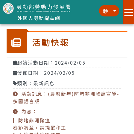
跳到主要內容區塊
:::
:::
外國人勞動權益網
活動快報
起始活動日期：2024/02/05
發佈日期：2024/02/05
類別：最新訊息
活動訊息：(農曆新年)防堵非洲豬瘟宣導-
多國語言版
內容：
▎防堵非洲豬瘟
春節將至，請提醒移工: