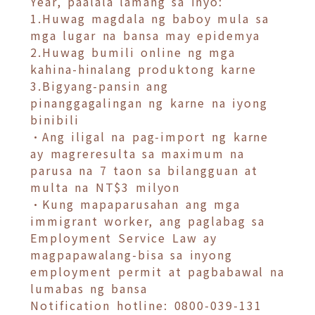
Year, paalala lamang sa inyo:
1.Huwag magdala ng baboy mula sa
mga lugar na bansa may epidemya
2.Huwag bumili online ng mga
kahina-hinalang produktong karne
3.Bigyang-pansin ang
pinanggagalingan ng karne na iyong
binibili
•Ang iligal na pag-import ng karne
ay magreresulta sa maximum na
parusa na 7 taon sa bilangguan at
multa na NT$3 milyon
•Kung mapaparusahan ang mga
immigrant worker, ang paglabag sa
Employment Service Law ay
magpapawalang-bisa sa inyong
employment permit at pagbabawal na
lumabas ng bansa
Notification hotline: 0800-039-131