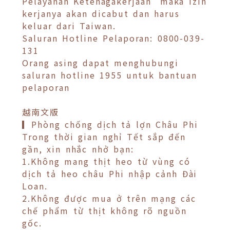
Pelayanan Ketenagakerjaan maka izin
kerjanya akan dicabut dan harus
keluar dari Taiwan.
Saluran Hotline Pelaporan: 0800-039-
131
Orang asing dapat menghubungi
saluran hotline 1955 untuk bantuan
pelaporan
越南文版
▎Phòng chống dịch tả lợn Châu Phi
Trong thời gian nghỉ Tết sắp đến
gần, xin nhắc nhở bạn:
1.Không mang thịt heo từ vùng có
dịch tả heo châu Phi nhập cảnh Đài
Loan.
2.Không được mua ở trên mạng các
chế phẩm từ thịt không rõ nguồn
gốc.