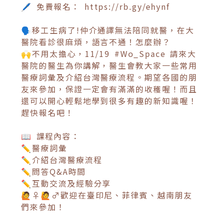
🖊 免費報名： https://rb.gy/ehynf
🗣️移工生病了!仲介通譯無法陪同就醫，在大
醫院看診很麻煩，語言不通！怎麼辦？
🙌不用太擔心，11/19 #Wo_Space 請來大
醫院的醫生為你講解，醫生會教大家一些常用
醫療詞彙及介紹台灣醫療流程。期望各國的朋
友來參加，保證一定會有滿滿的收穫喔！而且
還可以開心輕鬆地學到很多有趣的新知識喔！
趕快報名吧！
📖 課程內容：
✏醫療詞彙
✏介紹台灣醫療流程
✏問答Q&A時間
✏互動交流及經驗分享
🙋♀️🙋♂️歡迎在臺印尼、菲律賓、越南朋友
們來參加！