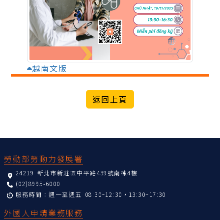
越南文版
:::
勞動部勞動力發展署
24219 新北市新莊區中平路439號南棟4樓
(02)8995-6000
服務時間：週一至週五 08:30~12:30，13:30~17:30
外國人申請業務服務