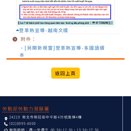
登革熱宣導-越南文版
附件：
•[另開新視窗]登革熱宣導-多國語版
本
:::
勞動部勞動力發展署
24219 新北市新莊區中平路439號南棟4樓
(02)8995-6000
服務時間：週一至週五 08:30~12:30，13:30~17:30