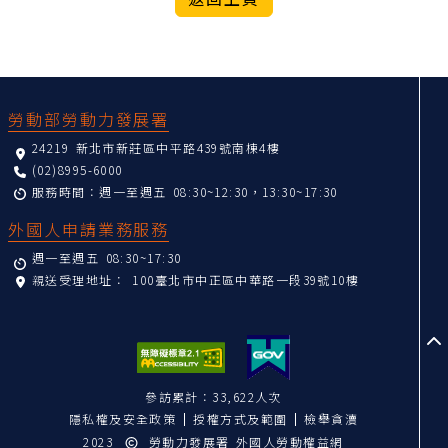
:::
勞動部勞動力發展署
24219 新北市新莊區中平路439號南棟4樓
(02)8995-6000
服務時間：週一至週五 08:30~12:30，13:30~17:30
外國人申請業務服務
週一至週五 08:30~17:30
親送受理地址：
100臺北市中正區中華路一段39號10樓
至
參訪累計：33,622人次
隱私權及安全政策
授權方式及範圍
檢舉貪瀆
2023
勞動力發展署 外國人勞動權益網