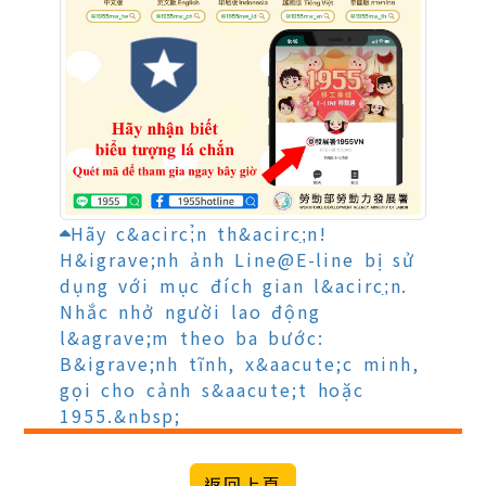
Hãy c&acirc;̉n th&acirc;̣n!
H&igrave;nh ảnh Line@E-line bị sử
dụng với mục đích gian l&acirc;̣n.
Nhắc nhở người lao động
l&agrave;m theo ba bước:
B&igrave;nh tĩnh, x&aacute;c minh,
gọi cho cảnh s&aacute;t hoặc
1955.&nbsp;