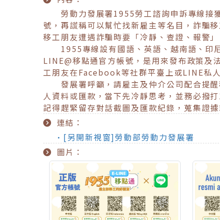
勞動力發展署1955勞工諮詢申訴專線接獲移
號，再謊稱可以幫忙找新雇主等名目，詐騙移
移工朋友遭遇詐騙時要「冷靜、查證、報警」
1955專線設有國語、英語、越南語、印
LINE@移點通官方帳號，是用來發布政策
工朋友在Facebook等社群平臺上或LIN
發展署呼籲，請雇主及仲介公司配合提醒移
人資料或匯款，當下先冷靜思考，並務必撥打
記得趕緊留存對話截圖及匯款紀錄，蒐集證據
連結：
•[另開新視窗]勞動部勞動力發展署
圖片：