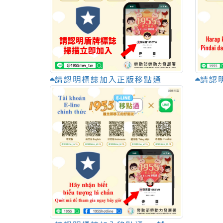
請認明標誌加入正版移點通
請認