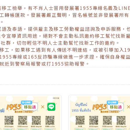
工檢舉，有不肖人士冒用發展署1955專線名義及LINE
工轉帳匯款。發展署嚴正聲明，冒名帳號並非發展署所有
。
尼語及泰語，提供雇主及移工勞動權益諮詢及申訴服務，
及法令宣導資訊用途，絕對不會主動私訊邀約移工幫忙找新
E私人社群，切勿輕信不明人士主動幫忙找新工作的邀約。
工，如果移工遇到有人傳送不明連結，或被引導加入19
1955專線或165反詐騙專線做進一步求證，確保自身權
就近到警察局報警或打1955協助報警。