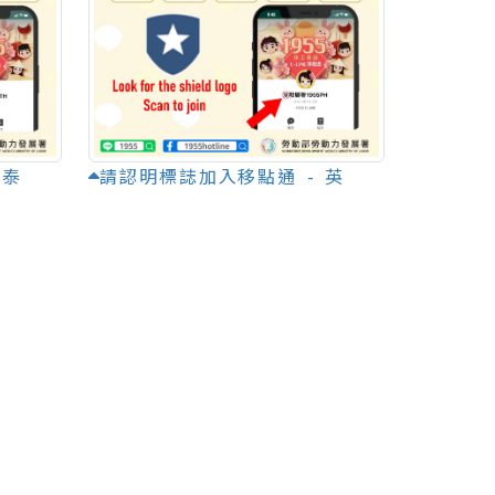
 泰
請認明標誌加入移點通 - 英