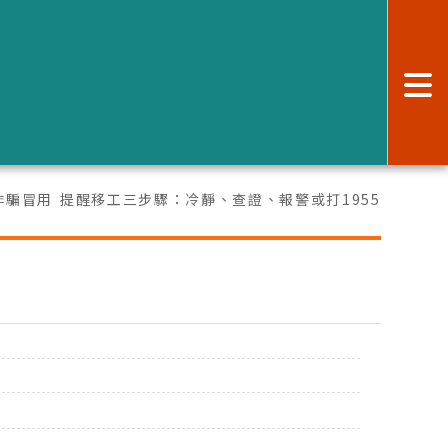
:
詐騙冒用 提醒移工三步驟：冷靜、查證、報警或打1955