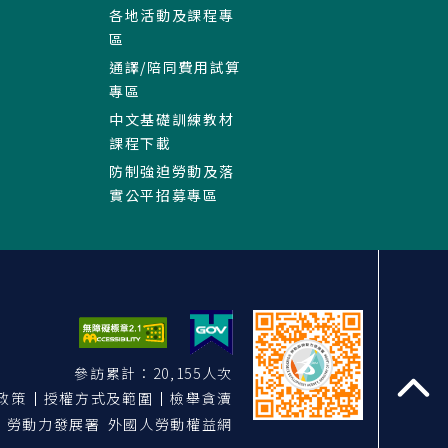
各地活動及課程專
區
通譯/陪同費用試算
專區
中文基礎訓練教材
課程下載
防制強迫勞動及落
實公平招募專區
參訪累計：20,155人次
政策
授權方式及範圍
檢舉貪瀆
至
勞動力發展署 外國人勞動權益網