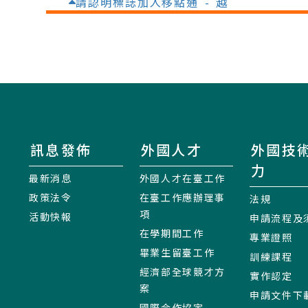
請認明標誌加入移點通 - 越
訊息發佈
外國人才
外國技
力
最新消息
外國人才在臺工作
政策法令
在臺工作應辦理事
法規
項
活動快報
申請流程及
在學期間工作
專業證照
畢業生留臺工作
訓練課程
經濟部全球競才方
實作認定
案
申請文件下
國際合作協定