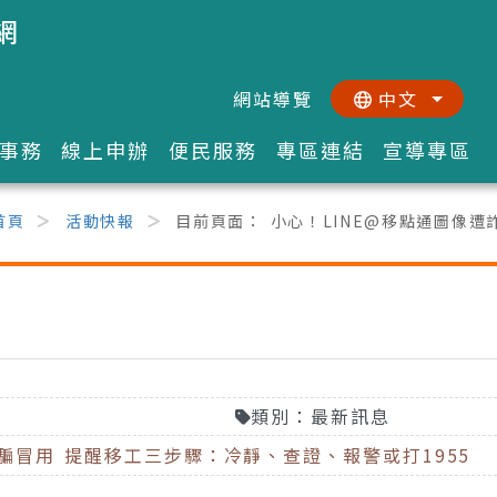
網
網站導覽
中文
:::
::
事務
線上申辦
便民服務
專區連結
宣導專區
首頁
活動快報
目前頁面：
小心！LINE@移點通圖像遭
類別：最新訊息
騙冒用 提醒移工三步驟：冷靜、查證、報警或打1955