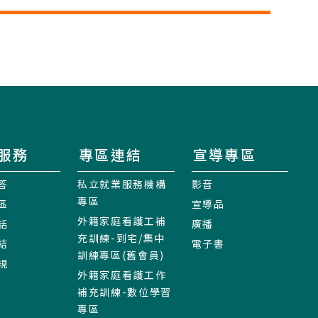
服務
專區連結
宣導專區
答
私立就業服務機構
影音
專區
區
宣導品
外籍家庭看護工補
話
廣播
充訓練-到宅/集中
結
電子書
訓練專區(舊會員)
規
外籍家庭看護工作
補充訓練-數位學習
專區