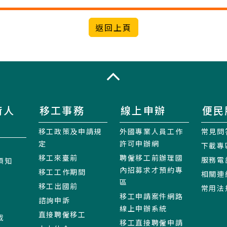
收合
術人
移工事務
線上申辦
便民
移工政策及申請規
外國專業人員工作
常見問
定
許可申辦網
下載專
移工來臺前
聘僱移工前辦理國
服務電
須知
內招募求才預約專
移工工作期間
相關連
區
移工出國前
常用法
移工申請案件網路
諮詢申訴
線上申辦系統
直接聘僱移工
載
移工直接聘僱申請