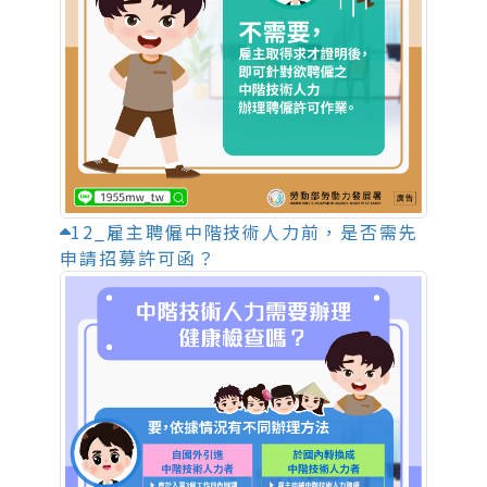
12_雇主聘僱中階技術人力前，是否需先
申請招募許可函？