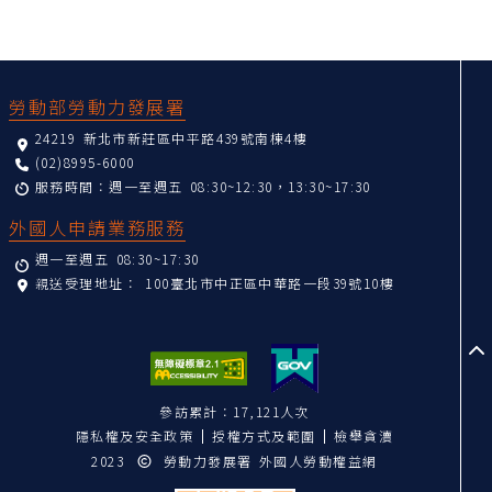
:::
勞動部勞動力發展署
24219 新北市新莊區中平路439號南棟4樓
(02)8995-6000
服務時間：週一至週五 08:30~12:30，13:30~17:30
外國人申請業務服務
週一至週五 08:30~17:30
親送受理地址：
100臺北市中正區中華路一段39號10樓
至
參訪累計：17,121人次
隱私權及安全政策
授權方式及範圍
檢舉貪瀆
2023
勞動力發展署 外國人勞動權益網