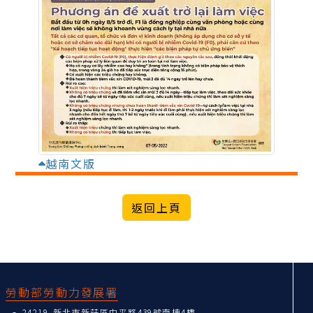
越南文版
:::
勞動部勞動力發展署
24219 新北市新莊區中平路439號南棟4樓