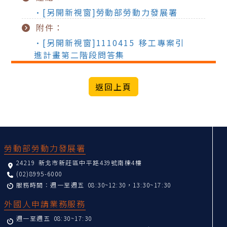
•[另開新視窗]勞動部勞動力發展署
附件：
•[另開新視窗]1110415 移工專案引
進計畫第二階段問答集
:::
勞動部勞動力發展署
24219 新北市新莊區中平路439號南棟4樓
(02)8995-6000
服務時間：週一至週五 08:30~12:30，13:30~17:30
外國人申請業務服務
週一至週五 08:30~17:30