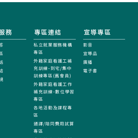
服務
專區連結
宣導專區
答
私立就業服務機構
影音
專區
區
宣導品
外籍家庭看護工補
話
廣播
充訓練-到宅/集中
結
電子書
訓練專區(舊會員)
規
外籍家庭看護工作
補充訓練-數位學習
專區
各地活動及課程專
區
通譯/陪同費用試算
專區