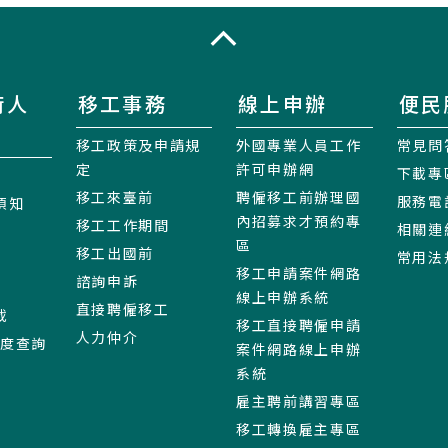
收合
術人
移工事務
線上申辦
便民
移工政策及申請規
外國專業人員工作
常見問
定
許可申辦網
下載專
移工來臺前
聘僱移工前辦理國
服務電
須知
內招募求才預約專
移工工作期間
相關連
區
移工出國前
常用法
移工申請案件網路
諮詢申訴
線上申辦系統
直接聘僱移工
載
移工直接聘僱申請
人力仲介
進度查詢
案件網路線上申辦
系統
雇主聘前講習專區
移工轉換雇主專區