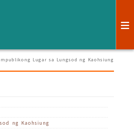
:
ampublikong Lugar sa Lungsod ng Kaohsiung
sod ng Kaohsiung