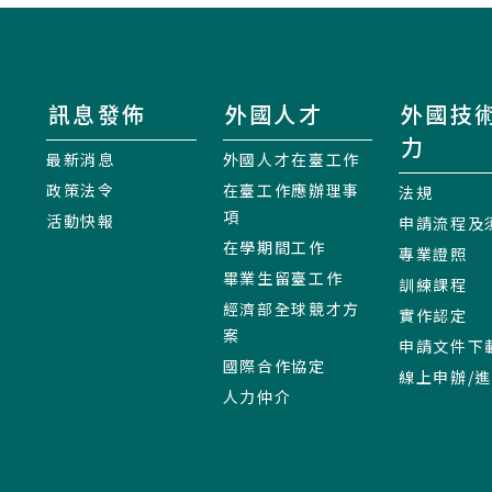
訊息發佈
外國人才
外國技
力
最新消息
外國人才在臺工作
政策法令
在臺工作應辦理事
法規
項
活動快報
申請流程及
在學期間工作
專業證照
畢業生留臺工作
訓練課程
經濟部全球競才方
實作認定
案
申請文件下
國際合作協定
線上申辦/
人力仲介