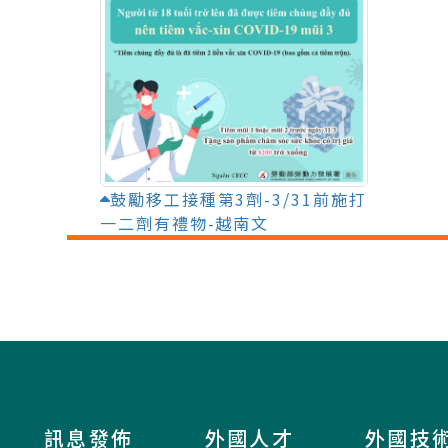
鼓勵移工接種第3劑-3/31前施打
一二劑有禮物-越南文
訊息發佈
外國人才
外國技