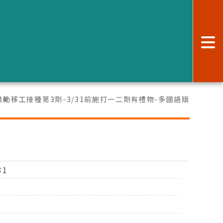
:
)鼓勵移工接種第3劑-3/31前施打一二劑有禮物-多國語版
31