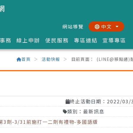
網
網站導覽
中文
:::
::
事務
線上申辦
便民服務
專區連結
宣導專區
首頁
活動快報
目前頁面：
(LINE@移點通
終止活動日期：2022/03/
類別：最新訊息
第3劑-3/31前施打一二劑有禮物-多國語版