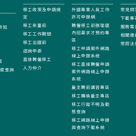
移工政策及申請規
外國專業人員工作
常見問
定
許可申辦網
下載專
移工來臺前
聘僱移工前辦理國
服務電
須知
內招募求才預約專
移工工作期間
相關連
區
移工出國前
常用法
移工申請案件網路
諮詢申訴
線上申辦系統
直接聘僱移工
載
移工直接聘僱申請
人力仲介
進度查詢
案件網路線上申辦
系統
雇主聘前講習專區
移工轉換雇主專區
移工行蹤不明及動
態查詢
移工網路線上申辦
與查詢下載系統