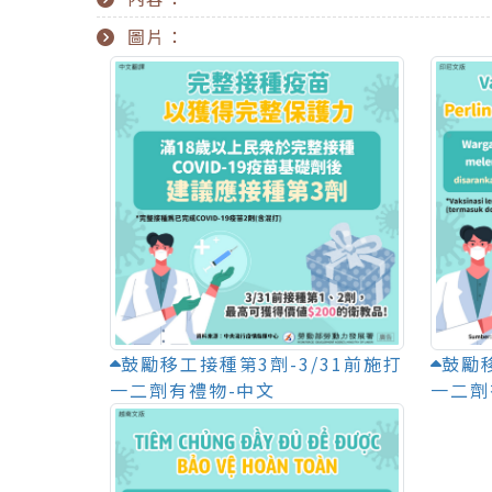
圖片：
鼓勵移工接種第3劑-3/31前施打
鼓勵移
一二劑有禮物-中文
一二劑