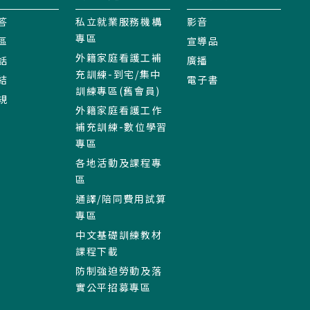
答
私立就業服務機構
影音
專區
區
宣導品
外籍家庭看護工補
話
廣播
充訓練-到宅/集中
結
電子書
訓練專區(舊會員)
規
外籍家庭看護工作
補充訓練-數位學習
專區
各地活動及課程專
區
通譯/陪同費用試算
專區
中文基礎訓練教材
課程下載
防制強迫勞動及落
實公平招募專區