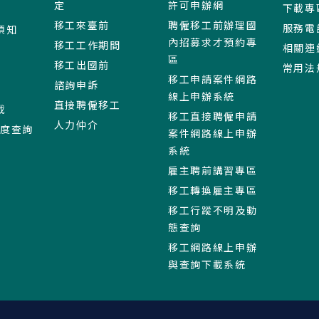
定
許可申辦網
下載專
移工來臺前
聘僱移工前辦理國
服務電
須知
內招募求才預約專
移工工作期間
相關連
區
移工出國前
常用法
移工申請案件網路
諮詢申訴
線上申辦系統
直接聘僱移工
載
移工直接聘僱申請
人力仲介
進度查詢
案件網路線上申辦
系統
雇主聘前講習專區
移工轉換雇主專區
移工行蹤不明及動
態查詢
移工網路線上申辦
與查詢下載系統