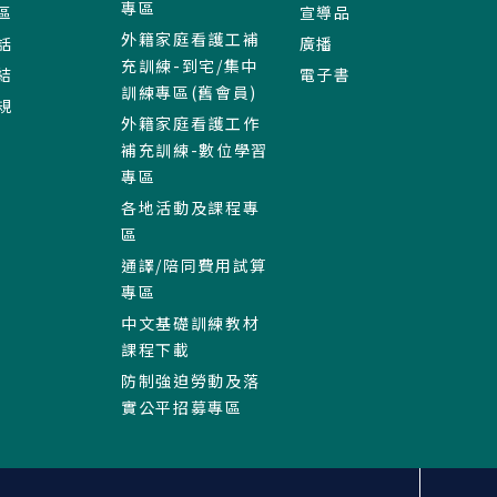
專區
區
宣導品
外籍家庭看護工補
話
廣播
充訓練-到宅/集中
結
電子書
訓練專區(舊會員)
規
外籍家庭看護工作
補充訓練-數位學習
專區
各地活動及課程專
區
通譯/陪同費用試算
專區
中文基礎訓練教材
課程下載
防制強迫勞動及落
實公平招募專區