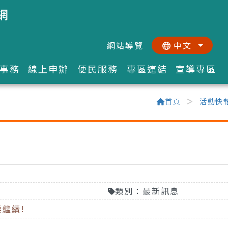
網
網站導覽
中文
:::
::
事務
線上申辦
便民服務
專區連結
宣導專區
首頁
活動快
類別：最新訊息
要繼續!