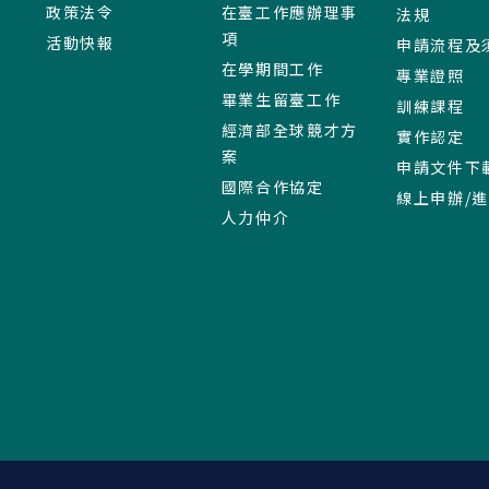
政策法令
在臺工作應辦理事
法規
項
活動快報
申請流程及
在學期間工作
專業證照
畢業生留臺工作
訓練課程
經濟部全球競才方
實作認定
案
申請文件下
國際合作協定
線上申辦/
人力仲介
:::