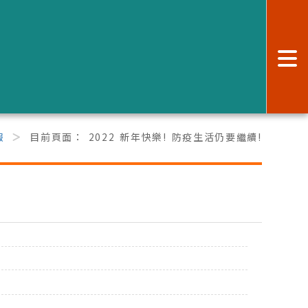
:
報
目前頁面：
2022 新年快樂! 防疫生活仍要繼續!