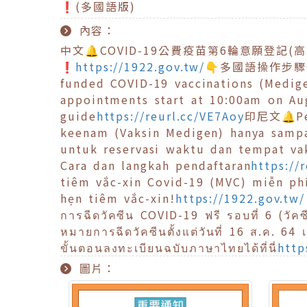
❗️(多國語版)
內容：
中文🔔COVID-19公費疫苗第6輪意願登記
❗️
https://1922.gov.tw/
👇多國語操作步
funded COVID-19 vaccinations (Medige
appointments start at 10:00am on Au
guide
https://reurl.cc/VE7Aoy
印尼文🔔Pen
keenam (Vaksin Medigen) hanya sampa
untuk reservasi waktu dan tempat vak
Cara dan langkah pendaftaran
https://
tiêm vắc-xin Covid-19 (MVC) miễn phí đợ
hẹn tiêm vắc-xin!
https://1922.gov.tw/
การฉีดวัคซีน COVID-19 ฟรี รอบที่ 6 (วัค
หมายการฉีดวัคซีนตั้งแต่วันที่ 16 ส.ค. 64
ขั้นตอนลงทะเบียนฉบับภาษาไทยได้ที่นี่
http
圖片：