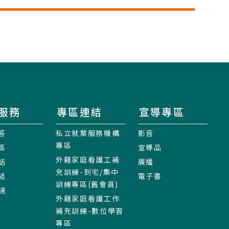
服務
專區連結
宣導專區
答
私立就業服務機構
影音
專區
區
宣導品
外籍家庭看護工補
話
廣播
充訓練-到宅/集中
結
電子書
訓練專區(舊會員)
規
外籍家庭看護工作
補充訓練-數位學習
專區