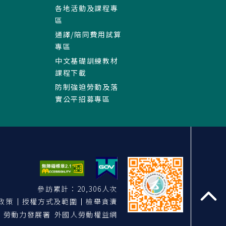
各地活動及課程專
區
通譯/陪同費用試算
專區
中文基礎訓練教材
課程下載
防制強迫勞動及落
實公平招募專區
參訪累計：20,306人次
政策
授權方式及範圍
檢舉貪瀆
至
勞動力發展署 外國人勞動權益網