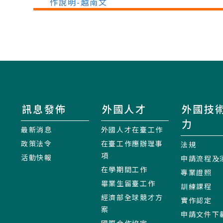
作說明-越南文
訊息發佈
外國人才
外國技
力
最新消息
外國人才在臺工作
政策法令
在臺工作應辦理事
法規
項
活動快報
申請流程及
在學期間工作
專業證照
畢業生留臺工作
訓練課程
經濟部全球競才方
實作認定
案
申請文件下
國際合作協定