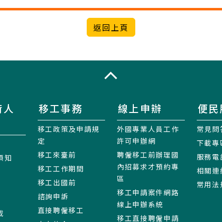
收合
術人
移工事務
線上申辦
便民
移工政策及申請規
外國專業人員工作
常見問
定
許可申辦網
下載專
移工來臺前
聘僱移工前辦理國
服務電
須知
內招募求才預約專
移工工作期間
相關連
區
移工出國前
常用法
移工申請案件網路
諮詢申訴
線上申辦系統
直接聘僱移工
載
移工直接聘僱申請