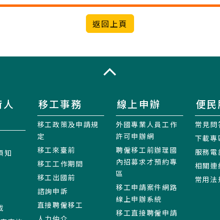
收合
術人
移工事務
線上申辦
便民
移工政策及申請規
外國專業人員工作
常見問
定
許可申辦網
下載專
移工來臺前
聘僱移工前辦理國
服務電
須知
內招募求才預約專
移工工作期間
相關連
區
移工出國前
常用法
移工申請案件網路
諮詢申訴
線上申辦系統
直接聘僱移工
載
移工直接聘僱申請
人力仲介