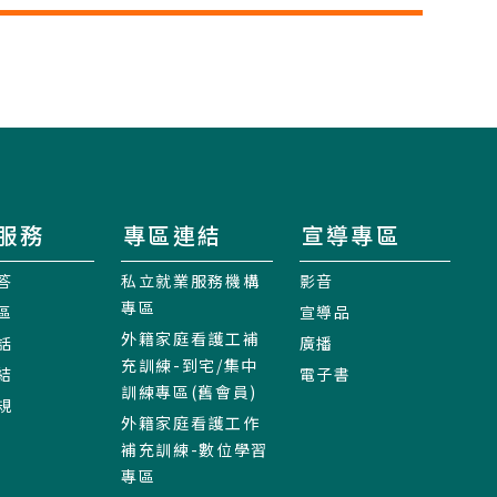
服務
專區連結
宣導專區
答
私立就業服務機構
影音
專區
區
宣導品
外籍家庭看護工補
話
廣播
充訓練-到宅/集中
結
電子書
訓練專區(舊會員)
規
外籍家庭看護工作
補充訓練-數位學習
專區