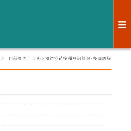
:
目前頁面：
1922預約疫苗接種登記簡訊-多國語版