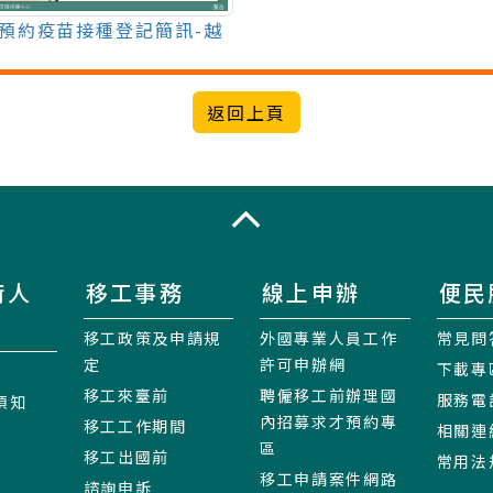
22預約疫苗接種登記簡訊-越
收合
術人
移工事務
線上申辦
便民
移工政策及申請規
外國專業人員工作
常見問
定
許可申辦網
下載專
移工來臺前
聘僱移工前辦理國
服務電
須知
內招募求才預約專
移工工作期間
相關連
區
移工出國前
常用法
移工申請案件網路
諮詢申訴