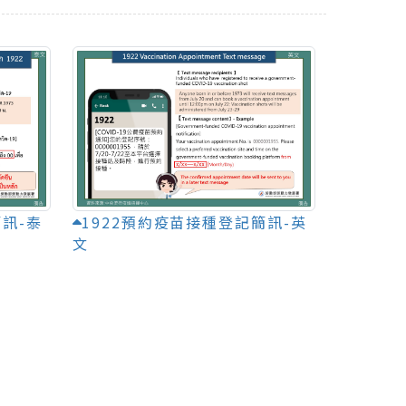
簡訊-泰
1922預約疫苗接種登記簡訊-英
文