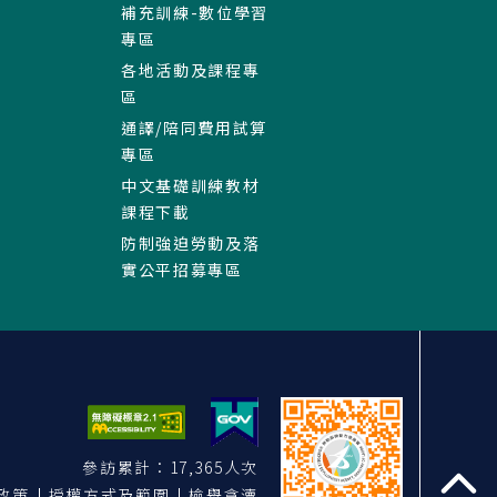
補充訓練-數位學習
專區
各地活動及課程專
區
通譯/陪同費用試算
專區
中文基礎訓練教材
課程下載
防制強迫勞動及落
實公平招募專區
參訪累計：17,365人次
政策
授權方式及範圍
檢舉貪瀆