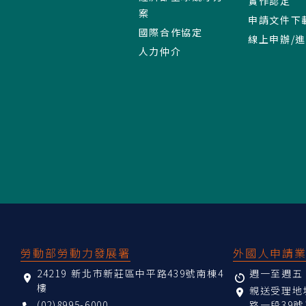
實作認定
案
申請文件下
國際合作協定
線上申辦/
人力仲介
:::
勞動部勞動力發展署
外國人申請
24219 新北市新莊區中平路439號南棟4
週一至週五 08
樓
親送受理
(02)8995-6000
路一段39號