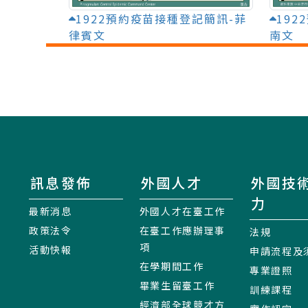
1922預約疫苗接種登記簡訊-菲
19
律賓文
南文
訊息發佈
外國人才
外國技
力
最新消息
外國人才在臺工作
政策法令
在臺工作應辦理事
法規
項
活動快報
申請流程及
在學期間工作
專業證照
畢業生留臺工作
訓練課程
經濟部全球競才方