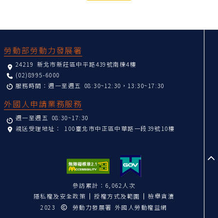
:::
勞動部勞動力發展署
24219 新北市新莊區中平路439號南棟4樓
(02)8995-6000
服務時間：週一至週五 08:30~12:30，13:30~17:30
外國人申請業務服務
週一至週五 08:30~17:30
親送受理地址：
100臺北市中正區中華路一段39號10樓
至
參訪累計：6,062人次
隱私權及安全政策
授權方式及範圍
檢舉貪瀆
2023
勞動力發展署 外國人勞動權益網