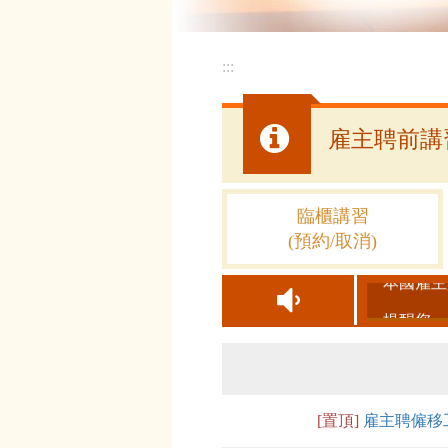
:::
雇主聘前講
雇主聘前講
臨櫃講習
(預約/取消)
提醒您，
[置頂]
雇主聘僱移