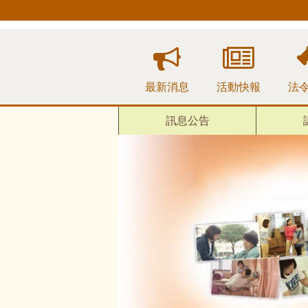
跳
到
主
要
內
容
最新消息
活動快報
法
區
塊
訊息公告