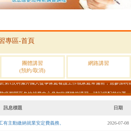
習專區-首頁
習操作手冊已更新於訊息公告，有疑問請撥打客服專線 ( 04-3702-0
團體講習
網路講習
(預約/取消)
防疫期間至各地就業中心參加臨櫃聘前講習，請記得配戴口罩、
訊息標題
日期
工有主動繳納就業安定費義務。
2026-07-08