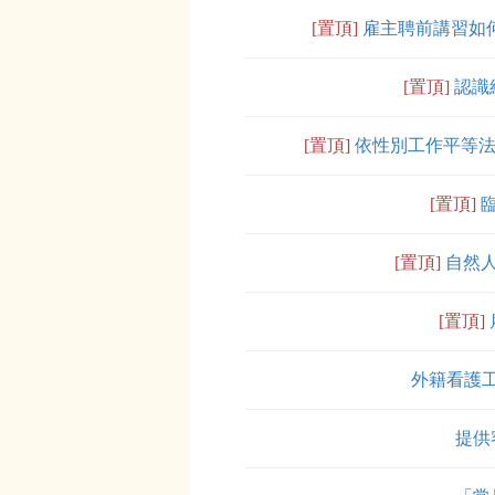
[置頂]
雇主聘前講習如
[置頂]
認識
[置頂]
依性別工作平等法第
[置頂]
[置頂]
自然
[置頂]
外籍看護
提供