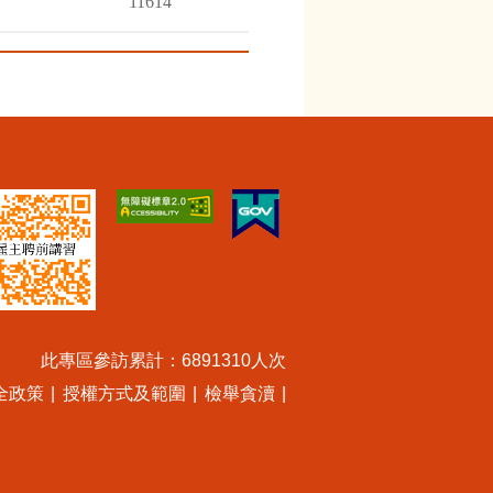
11614
此專區參訪累計：6891310人次
全政策
|
授權方式及範圍
|
檢舉貪瀆
|