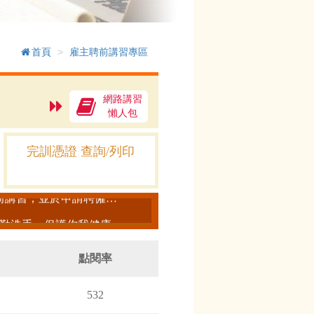
首頁
雇主聘前講習專區
網路講習
懶人包
本網站已完成跨瀏覽器(Chrome、FireFox 、Opera、Safari、IE 11以上 及Edge)進行網路講習之服務，請多加利用~
625分機 21 )
完訓憑證 查詢/列印
使用智慧型手機或平板電腦等行動裝置進行聘前講習影片觀看後，須使用自然人憑證/健保卡登入電腦，至本網站進行認證，才算完訓。
本國雇主於第1次聘僱外國人從事家庭看護工作或家庭幫傭前，應參加聘前講習，並於申請聘僱許可時檢附已參加講習之證明文件。
勤洗手，保護你我健康。
本系統諮詢服務電話04-37020625因颱風造成中華電信線路異常，目前乃在搶修中，系統諮詢請改撥04-22082827分機439。造成不便敬請見諒，謝謝！
點閱率
532