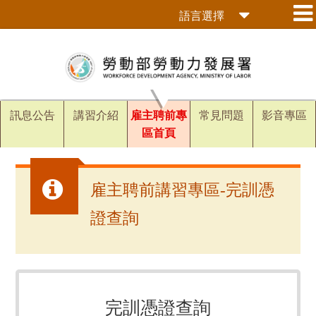
跳
語言選擇
到
主
要
內
容
區
訊息公告
講習介紹
雇主聘前專
常見問題
影音專區
塊
區首頁
雇主聘前講習專區-完訓憑
證查詢
完訓憑證查詢