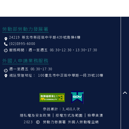
:::
勞動部勞動力發展署
24219 新北市新莊區中平路439號南棟4樓
(02)8995-6000
服務時間：週一至週五 08:30~12:30，13:30~17:30
外國人申請業務服務
週一至週五 08:30~17:30
親送受理地址：
100臺北市中正區中華路一段39號10樓
至
參訪累計：3,488人次
隱私權及安全政策
授權方式及範圍
檢舉貪瀆
2023
勞動力發展署 外國人勞動權益網