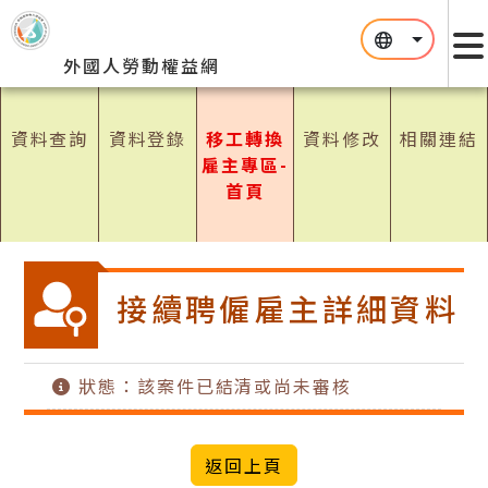
跳到主要內容區塊
:::
:::
外國人勞動權益網
資料查詢
資料登錄
移工轉換
資料修改
相關連結
雇主專區-
首頁
接續聘僱雇主詳細資料
狀態：該案件已結清或尚未審核
返回上頁