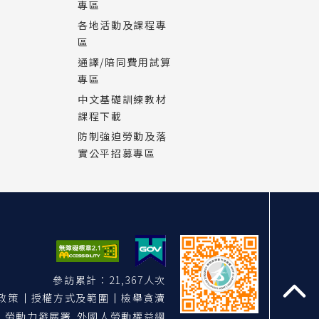
專區
各地活動及課程專
區
通譯/陪同費用試算
專區
中文基礎訓練教材
課程下載
防制強迫勞動及落
實公平招募專區
參訪累計：21,367人次
政策
授權方式及範圍
檢舉貪瀆
至
勞動力發展署 外國人勞動權益網