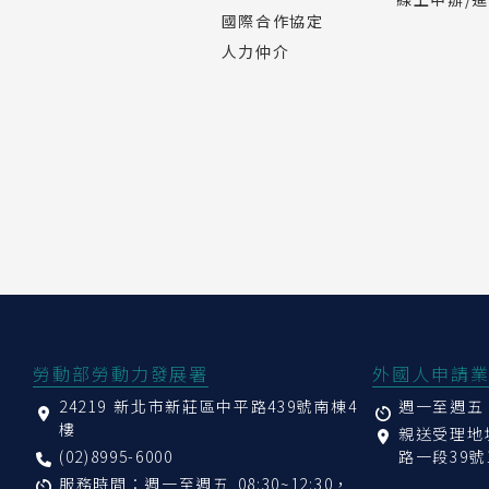
國際合作協定
人力仲介
:::
勞動部勞動力發展署
外國人申請
24219 新北市新莊區中平路439號南棟4
週一至週五 08
樓
親送受理
(02)8995-6000
路一段39號
服務時間：週一至週五 08:30~12:30，