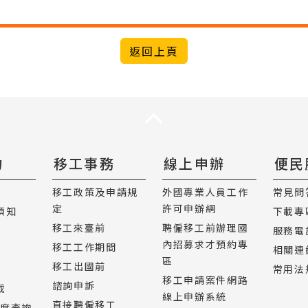
返回上頁
收合
力
移工事務
線上申辦
便民
移工政策及申請規
外國專業人員工作
常見問
定
許可申辦網
須知
下載專
移工來臺前
聘僱移工前辦理國
服務電
內招募求才預約專
移工工作期間
相關連
區
移工出國前
常用法
移工申請案件網路
諮詢申訴
載
線上申辦系統
直接聘僱移工
進度查詢