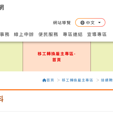
網
網站導覽
中文
:::
::
事務
線上申辦
便民服務
專區連結
宣導專區
移工轉換雇主專區-
首頁
首頁
移工轉換雇主專區
接續聘
料