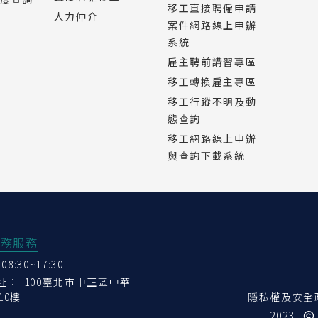
移工直接聘僱申請
人力仲介
案件網路線上申辦
系統
雇主聘前講習專區
移工轉換雇主專區
移工行蹤不明及動
態查詢
移工網路線上申辦
與查詢下載系統
業務服務
:30~17:30
地址：
100臺北市中正區中華
10樓
隱私權及安全
2023