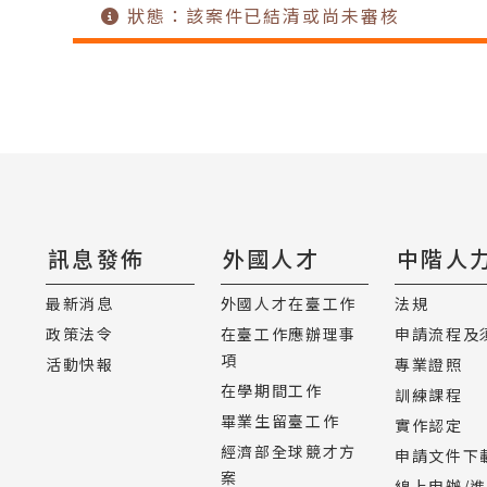
狀態：該案件已結清或尚未審核
訊息發佈
外國人才
中階人
最新消息
外國人才在臺工作
法規
政策法令
在臺工作應辦理事
申請流程及
項
活動快報
專業證照
在學期間工作
訓練課程
畢業生留臺工作
實作認定
經濟部全球競才方
申請文件下
案
線上申辦/